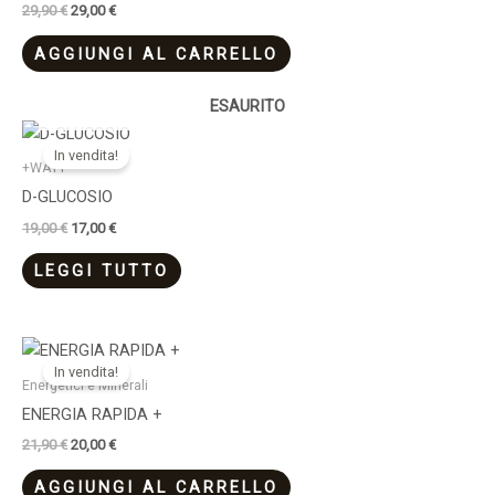
29,90
€
29,00
€
AGGIUNGI AL CARRELLO
ESAURITO
Il
Il
prezzo
prezzo
In vendita!
originale
attuale
+WATT
era:
è:
D-GLUCOSIO
19,00 €.
17,00 €.
19,00
€
17,00
€
LEGGI TUTTO
Il
Il
prezzo
prezzo
In vendita!
originale
attuale
Energetici e Minerali
era:
è:
ENERGIA RAPIDA +
21,90 €.
20,00 €.
21,90
€
20,00
€
AGGIUNGI AL CARRELLO