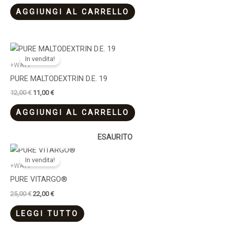
prodotto
AGGIUNGI AL CARRELLO
Il
Il
prezzo
prezzo
In vendita!
originale
attuale
+WATT
era:
è:
PURE MALTODEXTRIN D.E. 19
12,00 €.
11,00 €.
12,00
€
11,00
€
AGGIUNGI AL CARRELLO
ESAURITO
Il
Il
prezzo
prezzo
In vendita!
originale
attuale
+WATT
era:
è:
PURE VITARGO®
25,00 €.
22,00 €.
25,00
€
22,00
€
LEGGI TUTTO