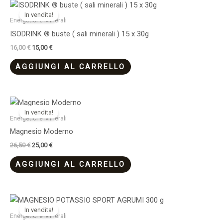
Il
Il
prezzo
prezzo
In vendita!
originale
attuale
Energetici e Minerali
era:
è:
ISODRINK ® buste ( sali minerali ) 15 x 30g
16,00 €.
15,00 €.
16,00
€
15,00
€
AGGIUNGI AL CARRELLO
Il
Il
prezzo
prezzo
In vendita!
originale
attuale
Energetici e Minerali
era:
è:
Magnesio Moderno
26,50 €.
25,00 €.
26,50
€
25,00
€
AGGIUNGI AL CARRELLO
Il
Il
prezzo
prezzo
In vendita!
originale
attuale
Energetici e Minerali