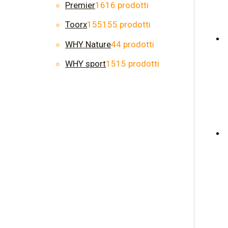
Premier
16
16 prodotti
Toorx
155
155 prodotti
WHY Nature
4
4 prodotti
WHY sport
15
15 prodotti