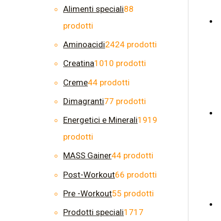
Alimenti speciali
8
8
prodotti
Aminoacidi
24
24 prodotti
Creatina
10
10 prodotti
Creme
4
4 prodotti
Dimagranti
7
7 prodotti
Energetici e Minerali
19
19
prodotti
MASS Gainer
4
4 prodotti
Post-Workout
6
6 prodotti
Pre -Workout
5
5 prodotti
Prodotti speciali
17
17