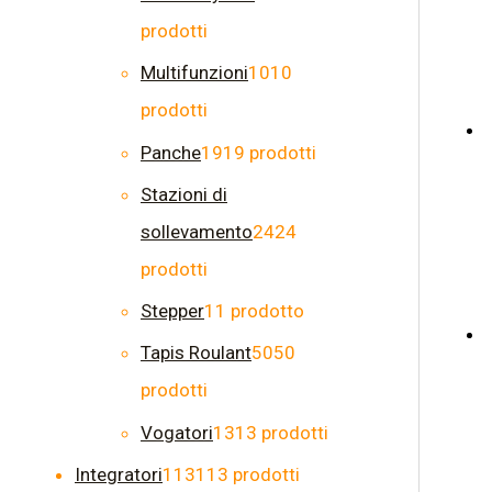
prodotti
Multifunzioni
10
10
prodotti
Panche
19
19 prodotti
Stazioni di
sollevamento
24
24
prodotti
Stepper
1
1 prodotto
Tapis Roulant
50
50
prodotti
Vogatori
13
13 prodotti
Integratori
113
113 prodotti