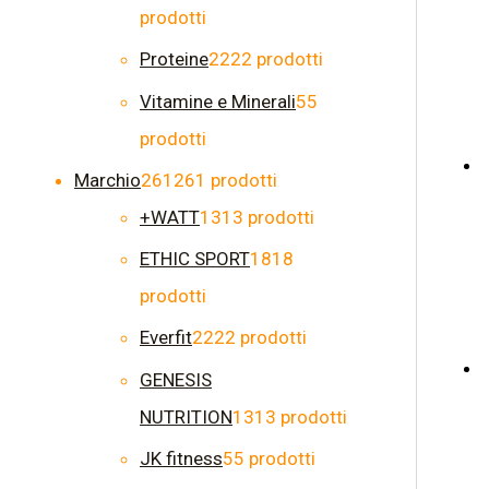
prodotti
Proteine
22
22 prodotti
Vitamine e Minerali
5
5
prodotti
Marchio
261
261 prodotti
+WATT
13
13 prodotti
ETHIC SPORT
18
18
prodotti
Everfit
22
22 prodotti
GENESIS
NUTRITION
13
13 prodotti
JK fitness
5
5 prodotti