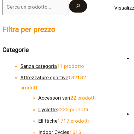
Visualizz
Filtra per prezzo
Categorie
Senza categoria
1
1 prodotto
Attrezzature sportive
182
182
prodotti
Accessori vari
2
2 prodotti
Cyclette
32
32 prodotti
Ellittiche
17
17 prodotti
Indoor Cycles
16
16