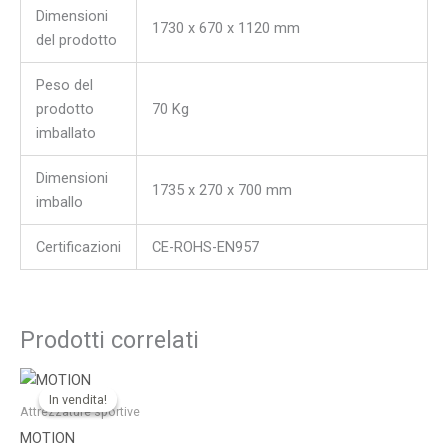
Dimensioni
1730 x 670 x 1120 mm
del prodotto
Peso del
prodotto
70 Kg
imballato
Dimensioni
1735 x 270 x 700 mm
imballo
Certificazioni
CE-ROHS-EN957
Prodotti correlati
Il
Il
prezzo
prezzo
In vendita!
In vendita!
originale
attuale
Attrezzature sportive
era:
è:
MOTION
599,00 €.
499,00 €.