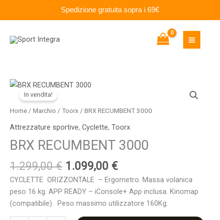
Vai
Spedizione gratuita sopra i 69€
quantità
al
contenuto
Il
Il
BRX
prezzo
prezzo
In vendita!
RECUMBENT
originale
attuale
3000
Home
/
Marchio
/
Toorx
/ BRX RECUMBENT 3000
era:
è:
quantità
Attrezzature sportive
,
Cyclette
,
Toorx
1.299,00 €.
1.099,00 €.
BRX RECUMBENT 3000
1.299,00
€
1.099,00
€
CYCLETTE ORIZZONTALE – Ergometro. Massa volanica
peso 16 kg.
APP READY – iConsole+ App inclusa. Kinomap
(compatibile). Peso massimo utilizzatore 160Kg.