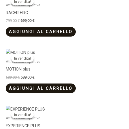
In vendita!
In vendita!
originale
attuale
Attrezzature sportive
era:
è:
RACER HRC
799,00 €.
699,00 €.
799,00
€
699,00
€
AGGIUNGI AL CARRELLO
Il
Il
prezzo
prezzo
In vendita!
In vendita!
originale
attuale
Attrezzature sportive
era:
è:
MOTION plus
689,00 €.
589,00 €.
689,00
€
589,00
€
AGGIUNGI AL CARRELLO
Il
Il
prezzo
prezzo
In vendita!
In vendita!
originale
attuale
Attrezzature sportive
era:
è:
EXPERIENCE PLUS
1.449,00 €.
1.249,00 €.