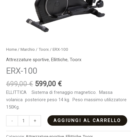
Home
/
Marchio
/
Toorx
/ ERX-100
Attrezzature sportive
,
Ellittiche
,
Toorx
ERX-100
699,00
€
599,00
€
ELLITTICA Sistema di frenaggio magnetico. Massa
volanica posteriore peso 14 kg. Peso massimo utilizzatore
150Kg.
AGGIUNGI AL CARRELLO
-
+
Categorie:
Attrezzature sportive
,
Ellittiche
,
Toorx