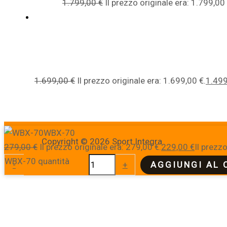
1.799,00
€
Il prezzo originale era: 1.799,00 
1.699,00
€
Il prezzo originale era: 1.699,00 €.
1.49
WBX-70
Copyright © 2026 Sport Integra
279,00
€
Il prezzo originale era: 279,00 €.
229,00
€
Il prezzo
WBX-70 quantità
-
+
AGGIUNGI AL 