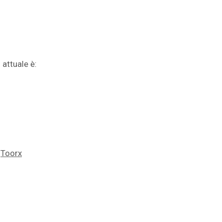
 attuale è:
,
Toorx