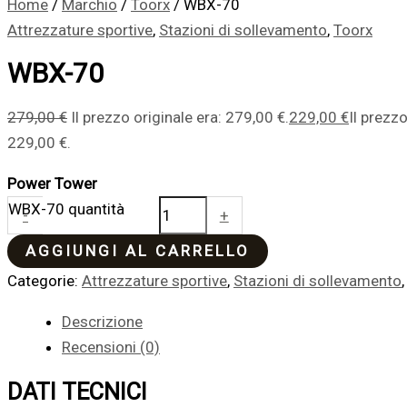
Home
/
Marchio
/
Toorx
/ WBX-70
Attrezzature sportive
,
Stazioni di sollevamento
,
Toorx
WBX-70
279,00
€
Il prezzo originale era: 279,00 €.
229,00
€
Il prezzo
229,00 €.
Power Tower
WBX-70 quantità
-
+
AGGIUNGI AL CARRELLO
Categorie:
Attrezzature sportive
,
Stazioni di sollevamento
Descrizione
Recensioni (0)
DATI TECNICI